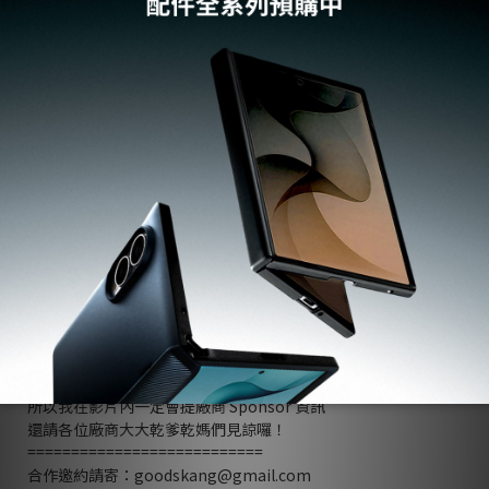
影片攝影：阿康 Kang
後製剪輯：芳如 Ariel
萌字幕君：芳如 Ariel
===========================
素材與資料來源 Source / Reference：
官網
===========================
版權聲明：此影片若有採用任何素材，皆以幫助素材擁有者推廣
為主，若有採用都會在影片敘述標注讓觀眾知道出處與來源，若
版權擁有者對於附註或是其餘想法問題，還請讓我知道
Content / Right：All Material / Section / Pictures / in this
video is 100% in order to help the source owners gain more
exposure, all reference / credit is obviously attached in the
description for viewers, any content that may be right-
violated or unclear please feel free to let me know.
=========廠商專區==========
工商影片秉持公開、公正原則
所以我在影片內一定會提廠商 Sponsor 資訊
還請各位廠商大大乾爹乾媽們見諒囉！
===========================
合作邀約請寄：goodskang@gmail.com