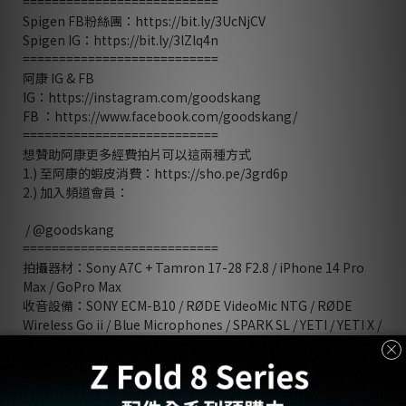
===========================
Spigen FB粉絲團：https://bit.ly/3UcNjCV
Spigen IG：https://bit.ly/3lZlq4n
===========================
阿康 IG & FB
IG：https://instagram.com/goodskang
FB ：https://www.facebook.com/goodskang/
===========================
想贊助阿康更多經費拍片可以這兩種方式
1.) 至阿康的蝦皮消費：https://sho.pe/3grd6p
2.) 加入頻道會員：
/ @goodskang
===========================
拍攝器材：Sony A7C + Tamron 17-28 F2.8 / iPhone 14 Pro
Max / GoPro Max
收音設備：SONY ECM-B10 / RØDE VideoMic NTG / RØDE
Wireless Go ii / Blue Microphones / SPARK SL / YETI / YETI X /
鐵三角 audio-technica AT9934 / iPhone 14 Pro Max / GoPro
Max
===========================
影片企劃：阿康 Kang