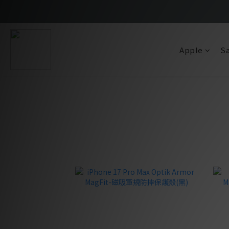
Apple
S