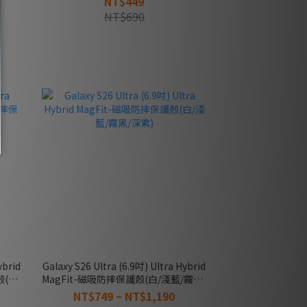
NT$449
NT$690
ybrid
Galaxy S26 Ultra (6.9吋) Ultra Hybrid
殼(新
MagFit-磁吸防摔保護殼(白/淺藍/霧黑/
深紫)
NT$749 ~ NT$1,190