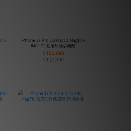
d S
iPhone 17 Pro Classic C1 MagFit-
iMac G3 紀念磁吸手機殼
NT$1,090
NT$2,390