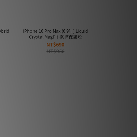
ybrid
iPhone 16 Pro Max (6.9吋) Liquid
Crystal MagFit-防摔保護殼
NT$690
NT$950