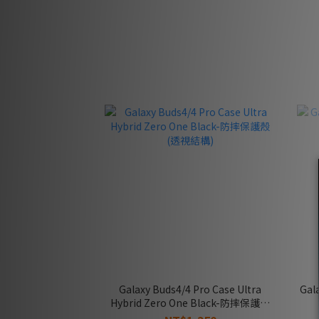
Galaxy Buds4/4 Pro Case Ultra
Gal
Hybrid Zero One Black-防摔保護殼
(透視結構)