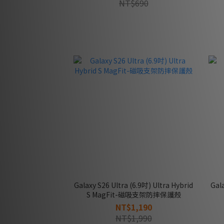
NT$690
Galaxy S26 Ultra (6.9吋) Ultra Hybrid
Galaxy S26 + Ultra H
S MagFit-磁吸支架防摔保護殼
NT$1,190
NT$1,990