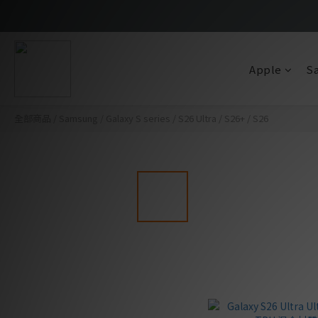
Apple
S
全部商品
/
Samsung
/
Galaxy S series
/
S26 Ultra / S26+ / S26