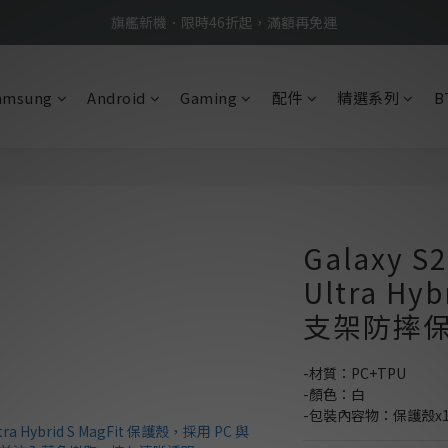
BTS限定優惠滿額現折再送好禮 → 手刀下單
旗艦新機．限時46折起，滿額再免運
BTS限定優惠滿額現折再送好禮 → 手刀下單
amsung
Android
Gaming
配件
精選系列
B
Galaxy S2
Ultra Hy
支架防摔
-材質：PC+TPU
-顏色：白
-包裝內容物：保護殼x