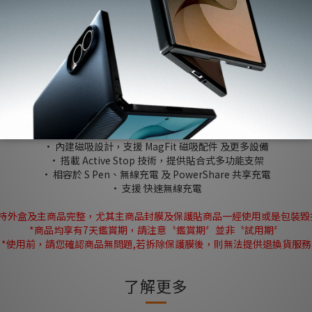
送貨及付款方式
商品描述
· 由 PC和 TPU混合製成，兼具耐用性，並注入藍色樹脂以確保長久清晰
· 採用 Air Cushion 技術，提供軍規等級的防摔保護
· 內建磁吸設計，支援 MagFit 磁吸配件 及更多設備
· 搭載 Active Stop 技術，提供貼合式多功能支架
· 相容於 S Pen、無線充電 及 PowerShare 共享充電
· 支援 快速無線充電
保持外盒及主商品完整，尤其主商品封膜及保護貼商品一經使用或是包裝毀
*商品均享有7天鑑賞期，請注意〝鑑賞期〞並非〝試用期〞
*使用前，請您確認商品無問題,若拆除保護膜後，則無法提供退換貨服務
了解更多