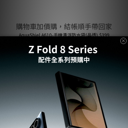
購物車加價購，結帳順手帶回家
AquaShiel A610-手機漂浮防水袋(晶透) $399
Universal Set-腕繩背繩組(黑) (含掛片) $599
AirPods 3- Silicone Fit 保護殼(黑) $499
手機吊繩通用掛片(霧透) $299
INFO
Our Story / 品牌故事
Shopping Notice / 購物須知
Become a Reseller / 成為經銷商
AUTHORIZED RESELLER / 經銷據點