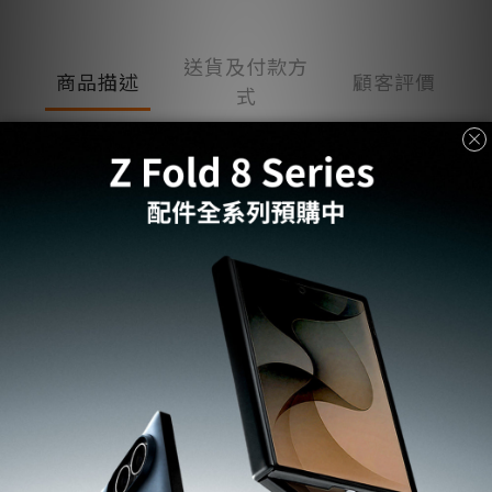
送貨及付款方
商品描述
顧客評價
式
商品描述
· 採用 TPU 材質，柔韌耐用
· 通過軍規級認證，Air Cushion 技術提供防摔保護
· 注入藍色樹脂，長時間保持清晰透明
· 加高邊緣設計，有效保護螢幕與相機
· 相容於 S Pen、無線充電與 PowerShare
· 專為 Samsung 設計
*欲退換貨請保持外盒及主商品完整，尤其主商品封膜及保護貼商
品一經使用或是包裝毀損即無法退換貨
*商品均享有7天鑑賞期，請注意〝鑑賞期〞並非〝試用期〞
*使用前，請您確認商品無問題,若拆除保護膜後，則無法提供退換