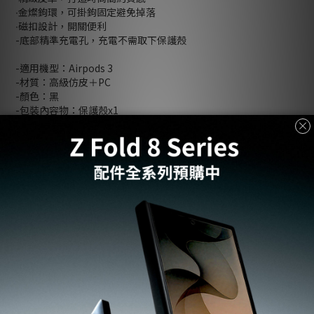
∙金燦鉤環，可掛鉤固定避免掉落
∙磁扣設計，開關便利
-底部精準充電孔，充電不需取下保護殼
-適用機型：Airpods 3
-材質：高級仿皮＋PC
-顏色：黑
-包裝內容物：保護殼x1
了解更多