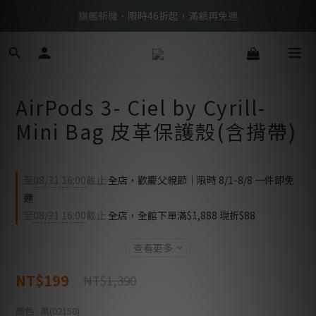
BTS限定優惠滿額現折再送好禮 → 手刀下單
旗艦新機．限時46折起，滿額再免運
BTS限定優惠滿額現折再送好禮 → 手刀下單
AirPods 3- Ciel by Cyrill-
Mini Bag 皮革保護殼(含揹帶)
至
08/31 16:00
截止
全店，歡慶父親節｜限時 8/1-8/8 一件即免
運
至
08/31 16:00
截止
全店，全館下單滿$1,888 現折$88
查看更多
NT$199
NT$1,390
顏色
: 黑(02158)