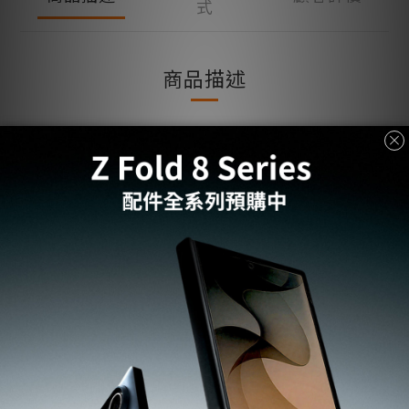
式
商品描述
· 材質：鋼化玻璃
· 顏色： 透明
· 包裝內容物： 鏡頭貼 x2, 清潔組X1
拆封後恕不退換
小提醒
：保護貼商品屬一次性使用，
，下單前請
先確認型號與規格。
了解更多