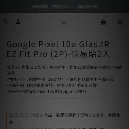
BTS限定優惠滿額現折再送好禮 → 手刀下單
旗艦新機．限時46折起，滿額再免運
BTS限定優惠滿額現折再送好禮 → 手刀下單
Google Pixel 10a Glas.tR
EZ Fit Pro (2P)-快易貼2入
採用 9H 強化玻璃製成，堅固耐用，搭配疏油塗層能有效減少指紋
沾附
-內附 EZ Fit 貼膜神器（輔助框），讓您輕鬆精準地完成安裝
-全新升級自動除塵膜設計，貼膜時能自動帶走灰塵
-完美相容於所有 Pixel 10a 的 Spigen 保護殼
至
08/31 16:00
截止
全店，歡慶父親節｜限時 8/1-8/8 一件即免
運