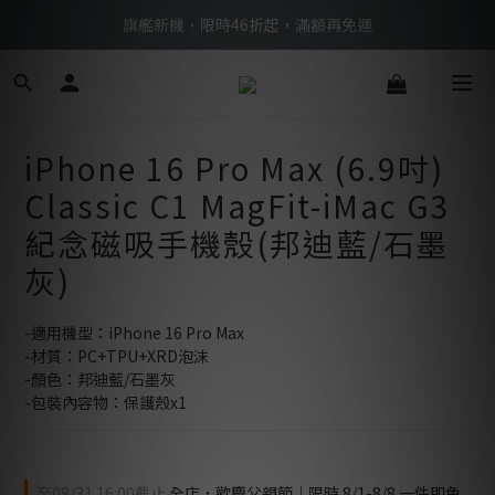
BTS限定優惠滿額現折再送好禮 → 手刀下單
旗艦新機．限時46折起，滿額再免運
BTS限定優惠滿額現折再送好禮 → 手刀下單
iPhone 16 Pro Max (6.9吋)
Classic C1 MagFit-iMac G3
紀念磁吸手機殼(邦迪藍/石墨
灰)
-適用機型：iPhone 16 Pro Max
-材質：PC+TPU+XRD泡沫
-顏色：邦迪藍/石墨灰
-包裝內容物：保護殼x1
至
08/31 16:00
截止
全店，歡慶父親節｜限時 8/1-8/8 一件即免