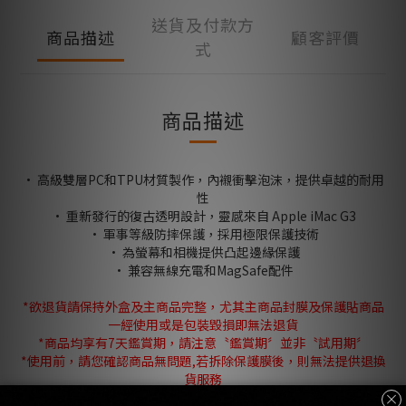
送貨及付款方
商品描述
顧客評價
式
商品描述
· 高級雙層PC和TPU材質製作，內襯衝擊泡沫，提供卓越的耐用
性
· 重新發行的復古透明設計，靈感來自 Apple iMac G3
· 軍事等級防摔保護，採用極限保護技術
· 為螢幕和相機提供凸起邊緣保護
· 兼容無線充電和MagSafe配件
*欲退貨請保持外盒及主商品完整，尤其主商品封膜及保護貼商品
一經使用或是包裝毀損即無法退貨
*商品均享有7天鑑賞期，請注意〝鑑賞期〞並非〝試用期〞
*使用前，請您確認商品無問題,若拆除保護膜後，則無法提供退換
貨服務