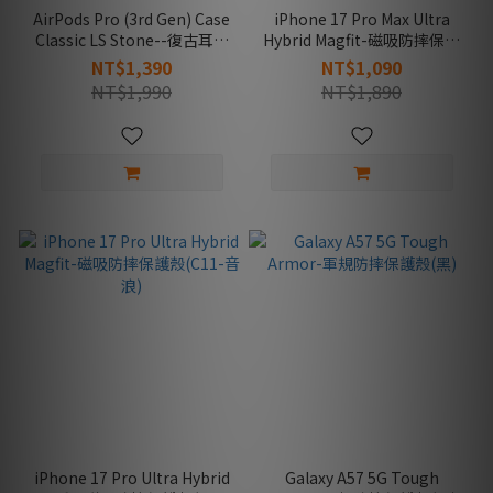
AirPods Pro (3rd Gen) Case
iPhone 17 Pro Max Ultra
Classic LS Stone--復古耳機
Hybrid Magfit-磁吸防摔保護
殼(經典米色)
殼(C11-音浪)
NT$1,390
NT$1,090
NT$1,990
NT$1,890
iPhone 17 Pro Ultra Hybrid
Galaxy A57 5G Tough