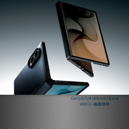
Crossbody Lanyard Strap-
Galaxy Buds4/4 Pro Case
斜背手機掛繩(黑) AFA10614
Ultra Hybrid Zero One
Black-防摔保護殼(透視結構)
NT$1,090
NT$1,250
NT$1,590
NT$1,990