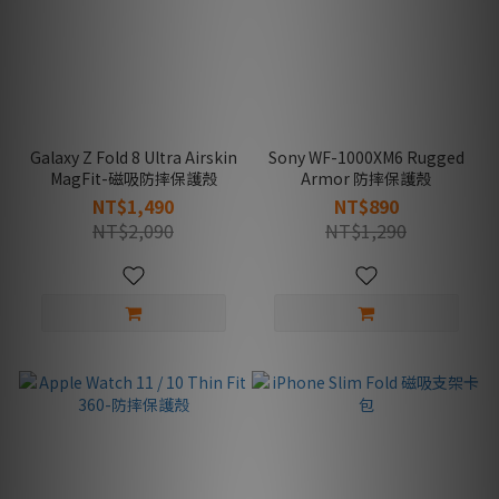
Galaxy Z Fold 8 Ultra Airskin
Sony WF-1000XM6 Rugged
MagFit-磁吸防摔保護殼
Armor 防摔保護殼
NT$1,490
NT$890
NT$2,090
NT$1,290