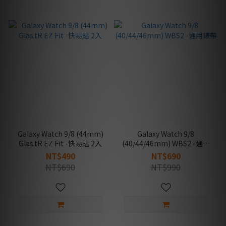
Galaxy Watch 9/8 (44mm)
Galaxy Watch 9/8
Glas.tR EZ Fit -快易貼 2入
(40/44/46mm) WBS2 -通用
錶帶
NT$490
NT$690
NT$690
NT$990