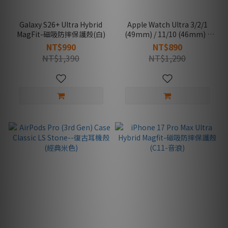
Galaxy S26+ Ultra Hybrid
Apple Watch Ultra 3/2/1
MagFit-磁吸防摔保護殼(白)
(49mm) / 11/10 (46mm) /
9/8/7 (45mm) / SE
NT$990
NT$890
(3nd/2nd/1st Gen)/6/5/4
NT$1,390
NT$1,290
(44mm) Band WBF0 -編織錶
帶