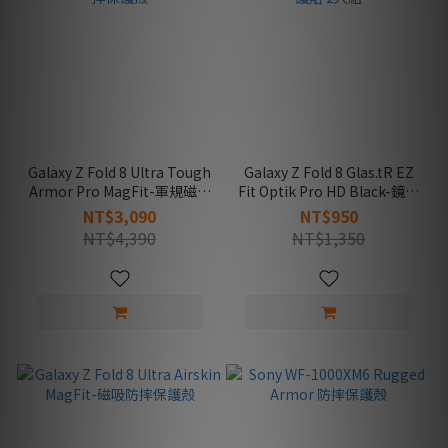
Galaxy Z Fold 8 Ultra Tough
Galaxy Z Fold 8 Glas.tR EZ
Armor Pro MagFit-軍規磁吸
Fit Optik Pro HD Black-鏡頭
防摔保護殼
保護貼 2入組
NT$3,090
NT$950
NT$4,390
NT$1,350