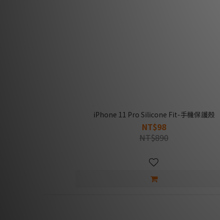
iPhone 11 Pro Silicone Fit-手機保護殼
NT$98
NT$890