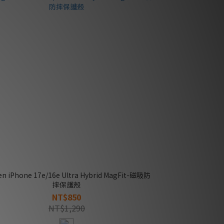
en iPhone 17e/16e Ultra Hybrid MagFit-磁吸防
摔保護殼
NT$850
NT$1,290