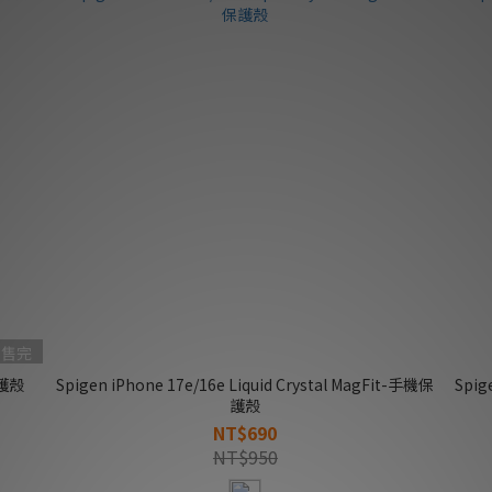
售完
保護殼
Spigen iPhone 17e/16e Liquid Crystal MagFit-手機保
Spig
護殼
NT$690
NT$950