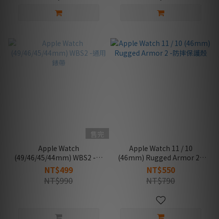
售完
Apple Watch
Apple Watch 11 / 10
(49/46/45/44mm) WBS2 -通
(46mm) Rugged Armor 2 -
用錶帶
防摔保護殼
NT$499
NT$550
NT$990
NT$790