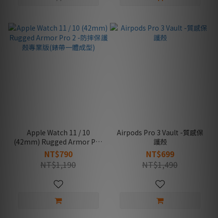
Apple Watch 11 / 10
Airpods Pro 3 Vault -質感保
(42mm) Rugged Armor Pro
護殼
2 -防摔保護殼專業版(錶帶一
NT$790
NT$699
體成型)
NT$1,190
NT$1,490