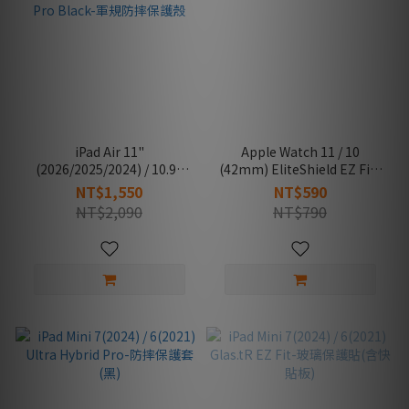
iPad Air 11"
Apple Watch 11 / 10
(2026/2025/2024) / 10.9"
(42mm) EliteShield EZ Fit-
(2022/2020) Rugged Armor
快易貼(2入)
NT$1,550
NT$590
Pro Black-軍規防摔保護殼
NT$2,090
NT$790