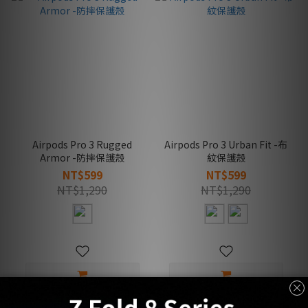
Airpods Pro 3 Rugged
Airpods Pro 3 Urban Fit -布
Armor -防摔保護殼
紋保護殼
NT$599
NT$599
NT$1,290
NT$1,290