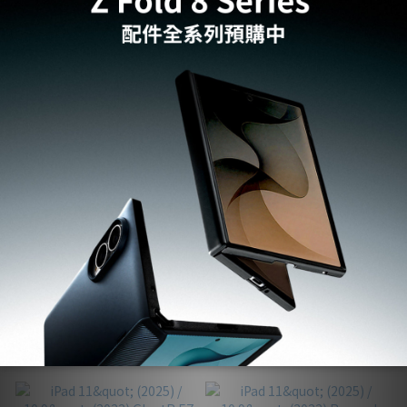
Spigen Apple Watch Classic
Apple Watch Ultra 3/2/1
C1-經典iMac G3造型支架
(49mm) / 10 (46mm) /9/8/7
(45mm) / SE (2nd/1st
NT$749
NT$750
Gen)/6/5/4 (44mm) Athlex
NT$1,190
NT$990
Air-運動錶帶