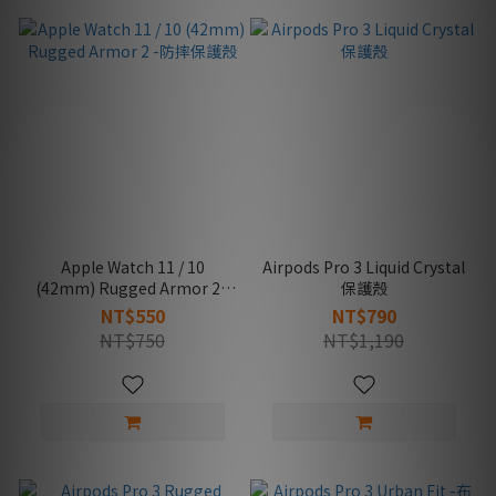
Apple Watch 11 / 10
Airpods Pro 3 Liquid Crystal
(42mm) Rugged Armor 2 -
保護殼
防摔保護殼
NT$550
NT$790
NT$750
NT$1,190