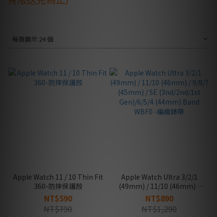
每頁顯示 24 個
Apple Watch 11 / 10 Thin Fit
Apple Watch Ultra 3/2/1
360-防摔保護殼
(49mm) / 11/10 (46mm) /
9/8/7 (45mm) / SE
NT$590
NT$890
(3nd/2nd/1st Gen)/6/5/4
NT$790
NT$1,290
(44mm) Band WBF0 -編織錶