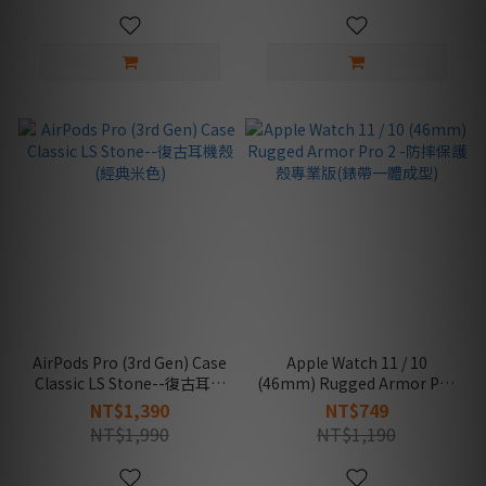
帶
AirPods Pro (3rd Gen) Case
Apple Watch 11 / 10
Classic LS Stone--復古耳機
(46mm) Rugged Armor Pro
殼(經典米色)
2 -防摔保護殼專業版(錶帶一
NT$1,390
NT$749
體成型)
NT$1,990
NT$1,190