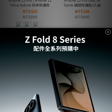
iPhone 12 Pro / iPhone 12
iPhone 12 Pro Glas tR
Ultra Hybrid-防摔保護殼
Optik-鏡頭保護貼2入組
NT$325
NT$245
NT$890
NT$690
售完
iPhone 12 mini Rugged